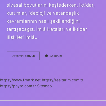
siyasal boyutlarını keşfederken, iktidar,
kurumlar, ideoloji ve vatandaşlık
kavramlarının nasıl şekillendiğini
tartışacağız. İmlâ Hataları ve İktidar
İlişkileri İmlâ…
İmlâ
Devamını okuyun
22 Yorum
hataları
nelerdir
?
https://www.frmtrk.net
https://reeltarim.com.tr
https://phyto.com.tr
Sitemap