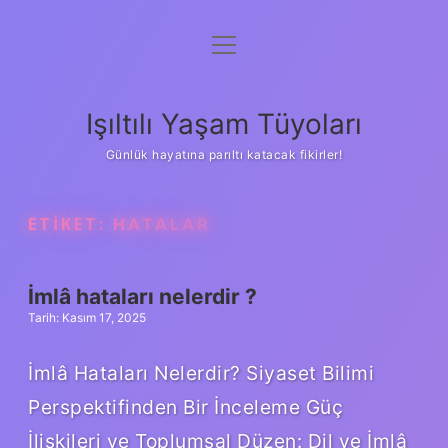
menüyü
Anasayfa
aç
Gizlilik Politikası
Işıltılı Yaşam Tüyoları
Yasal Uyarı
Günlük hayatına parıltı katacak fikirler!
Hakkımızda
ETIKET:
HATALAR
İmlâ hataları nelerdir ?
Tarih: Kasım 17, 2025
İmlâ Hataları Nelerdir? Siyaset Bilimi
Perspektifinden Bir İnceleme Güç
İlişkileri ve Toplumsal Düzen: Dil ve İmlâ