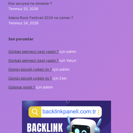
Klor seviyesi ne olmalıdır ?
Temmuz 25, 2026
Adana Rock Festivali 2024 ne zaman ?
Temmuz 24, 2026
Son yorumlar
Günbalı pekmezi nasıl yapılır ?
için
admin
Günbalı pekmezi nasıl yapılır ?
için
Yalçın
Gümüş böceği çoğalır mı ?
için
admin
Gümüş böceği çoğalır mı ?
için
Zeki
Gülpınar nereli ?
için
admin