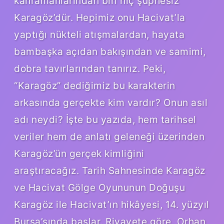
kahramanlarından biri hiç şüphesiz
Karagöz’dür. Hepimiz onu Hacivat’la
yaptığı nükteli atışmalardan, hayata
bambaşka açıdan bakışından ve samimi,
dobra tavırlarından tanırız. Peki,
“Karagöz” dediğimiz bu karakterin
arkasında gerçekte kim vardır? Onun asıl
adı neydi? İşte bu yazıda, hem tarihsel
veriler hem de anlatı geleneği üzerinden
Karagöz’ün gerçek kimliğini
araştıracağız. Tarih Sahnesinde Karagöz
ve Hacivat Gölge Oyununun Doğuşu
Karagöz ile Hacivat’ın hikâyesi, 14. yüzyıl
Bursa’sında başlar. Rivayete göre, Orhan