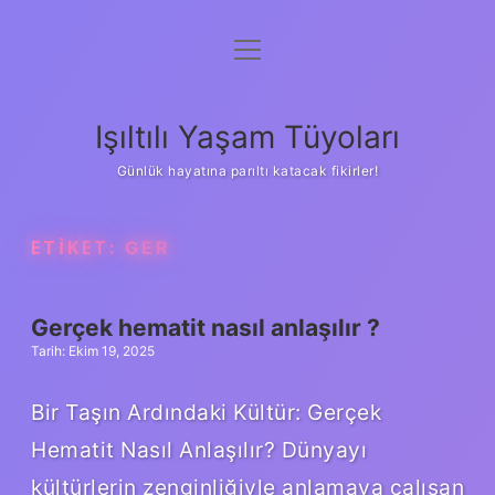
menüyü
Anasayfa
aç
Gizlilik Politikası
Işıltılı Yaşam Tüyoları
Yasal Uyarı
Günlük hayatına parıltı katacak fikirler!
Hakkımızda
ETIKET:
GER
Gerçek hematit nasıl anlaşılır ?
Tarih: Ekim 19, 2025
Bir Taşın Ardındaki Kültür: Gerçek
Hematit Nasıl Anlaşılır? Dünyayı
kültürlerin zenginliğiyle anlamaya çalışan