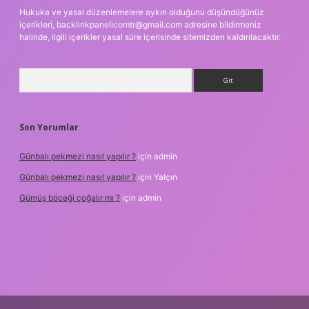
Hukuka ve yasal düzenlemelere aykırı olduğunu düşündüğünüz
içerikleri,
backlinkpanelicomtr@gmail.com
adresine bildirmeniz
halinde, ilgili içerikler yasal süre içerisinde sitemizden kaldırılacaktır.
Arama
Son Yorumlar
Günbalı pekmezi nasıl yapılır ?
için
admin
Günbalı pekmezi nasıl yapılır ?
için
Yalçın
Gümüş böceği çoğalır mı ?
için
admin
er