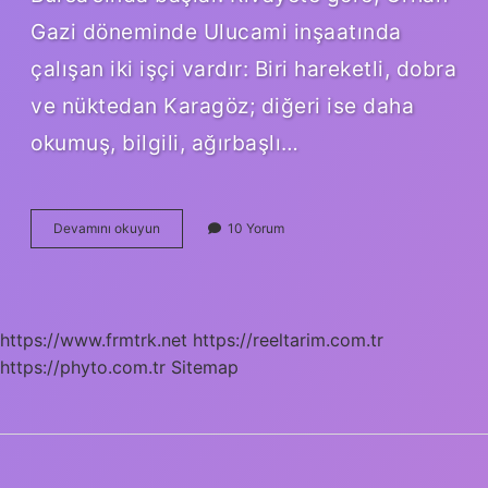
Gazi döneminde Ulucami inşaatında
çalışan iki işçi vardır: Biri hareketli, dobra
ve nüktedan Karagöz; diğeri ise daha
okumuş, bilgili, ağırbaşlı…
Karagöz’ün
Devamını okuyun
10 Yorum
gerçek
adı
nedir
?
https://www.frmtrk.net
https://reeltarim.com.tr
https://phyto.com.tr
Sitemap