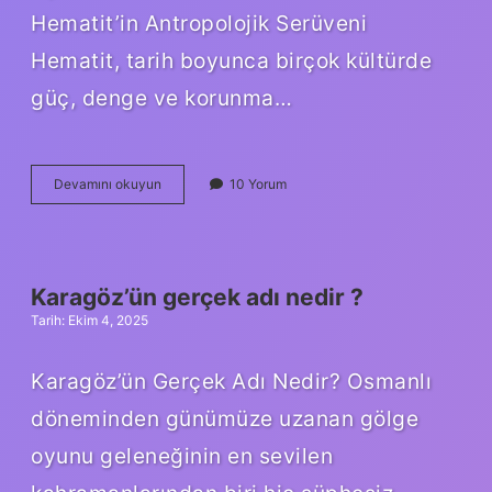
Hematit’in Antropolojik Serüveni
Hematit, tarih boyunca birçok kültürde
güç, denge ve korunma…
Gerçek
Devamını okuyun
10 Yorum
hematit
nasıl
anlaşılır
?
Karagöz’ün gerçek adı nedir ?
Tarih: Ekim 4, 2025
Karagöz’ün Gerçek Adı Nedir? Osmanlı
döneminden günümüze uzanan gölge
oyunu geleneğinin en sevilen