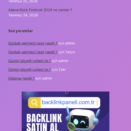
Temmuz 25, 2026
Adana Rock Festivali 2024 ne zaman ?
Temmuz 24, 2026
Son yorumlar
Günbalı pekmezi nasıl yapılır ?
için
admin
Günbalı pekmezi nasıl yapılır ?
için
Yalçın
Gümüş böceği çoğalır mı ?
için
admin
Gümüş böceği çoğalır mı ?
için
Zeki
Gülpınar nereli ?
için
admin