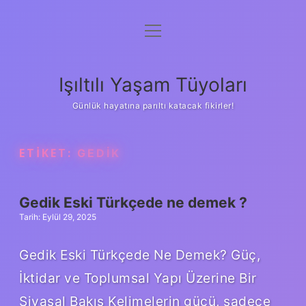
menüyü
Anasayfa
aç
Gizlilik Politikası
Işıltılı Yaşam Tüyoları
Yasal Uyarı
Günlük hayatına parıltı katacak fikirler!
Hakkımızda
ETIKET:
GEDIK
Gedik Eski Türkçede ne demek ?
Tarih: Eylül 29, 2025
Gedik Eski Türkçede Ne Demek? Güç,
İktidar ve Toplumsal Yapı Üzerine Bir
Siyasal Bakış Kelimelerin gücü, sadece