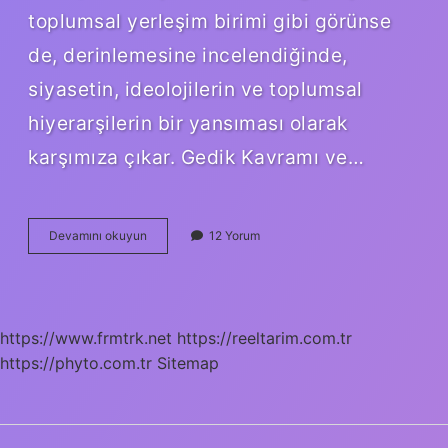
toplumsal yerleşim birimi gibi görünse
de, derinlemesine incelendiğinde,
siyasetin, ideolojilerin ve toplumsal
hiyerarşilerin bir yansıması olarak
karşımıza çıkar. Gedik Kavramı ve…
Gedik
Devamını okuyun
12 Yorum
Eski
Türkçede
ne
demek
?
https://www.frmtrk.net
https://reeltarim.com.tr
https://phyto.com.tr
Sitemap