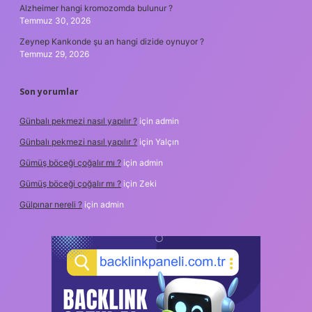
Alzheimer hangi kromozomda bulunur ?
Temmuz 30, 2026
Zeynep Kankonde şu an hangi dizide oynuyor ?
Temmuz 29, 2026
Son yorumlar
Günbalı pekmezi nasıl yapılır ?
için
admin
Günbalı pekmezi nasıl yapılır ?
için
Yalçın
Gümüş böceği çoğalır mı ?
için
admin
Gümüş böceği çoğalır mı ?
için
Zeki
Gülpınar nereli ?
için
admin