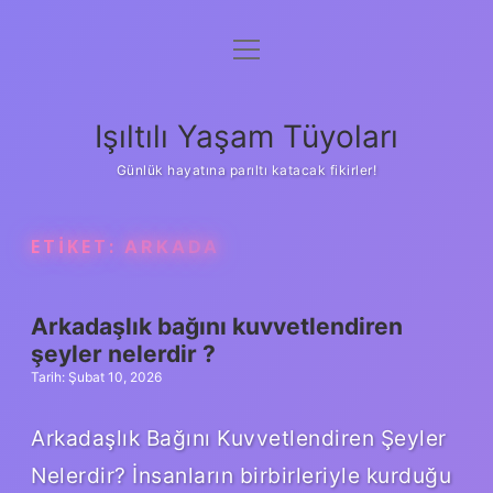
menüyü
Anasayfa
aç
Gizlilik Politikası
Işıltılı Yaşam Tüyoları
Yasal Uyarı
Günlük hayatına parıltı katacak fikirler!
Hakkımızda
ETIKET:
ARKADA
Arkadaşlık bağını kuvvetlendiren
şeyler nelerdir ?
Tarih: Şubat 10, 2026
Arkadaşlık Bağını Kuvvetlendiren Şeyler
Nelerdir? İnsanların birbirleriyle kurduğu