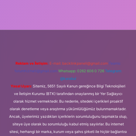
per
Reklam ve İletişim:
E-mail:
backlinkpaneli@gmail.com
Teams:
forumhizmeti@gmail.com
Whatsapp: 0262 606 0 726
Telegram:
@karabul
Yasal Uyarı:
Sitemiz, 5651 Sayılı Kanun gereğince Bilgi Teknolojileri
ve İletişim Kurumu (BTK) tarafından onaylanmış bir Yer Sağlayıcı
olarak hizmet vermektedir. Bu nedenle, sitedeki içerikleri proaktif
olarak denetleme veya araştırma yükümlülüğümüz bulunmamaktadır.
Ancak, üyelerimiz yazdıkları içeriklerin sorumluluğunu taşımakta olup,
siteye üye olarak bu sorumluluğu kabul etmiş sayılırlar. Bu internet
sitesi, herhangi bir marka, kurum veya şahıs şirketi ile hiçbir bağlantısı