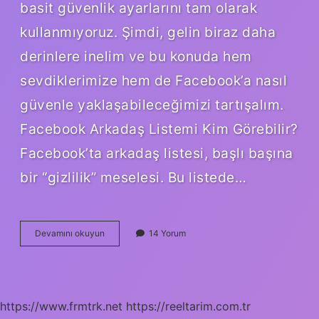
basit güvenlik ayarlarını tam olarak
kullanmıyoruz. Şimdi, gelin biraz daha
derinlere inelim ve bu konuda hem
sevdiklerimize hem de Facebook’a nasıl
güvenle yaklaşabileceğimizi tartışalım.
Facebook Arkadaş Listemi Kim Görebilir?
Facebook’ta arkadaş listesi, başlı başına
bir “gizlilik” meselesi. Bu listede…
Facebook’ta
Devamını okuyun
14 Yorum
arkadaş
listemi
kimler
görebilir
?
https://www.frmtrk.net
https://reeltarim.com.tr