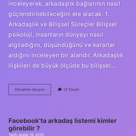
inceleyerek, arkadaşlık bağlarının nasıl
güçlendirilebileceğini ele alacak. 1.
Arkadaşlık ve Bilişsel Süreçler Bilişsel
psikoloji, insanların dünyayı nasıl
algıladığını, düşündüğünü ve kararlar
aldığını inceleyen bir alandır. Arkadaşlık
ilişkileri de büyük ölçüde bu bilişsel…
Arkadaşlık
Devamını okuyun
12 Yorum
bağını
kuvvetlendiren
şeyler
nelerdir
?
Facebook’ta arkadaş listemi kimler
görebilir ?
Tarih: Aralık 18, 2025