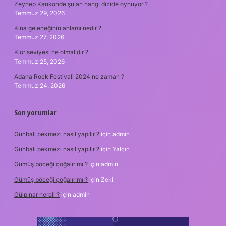
Zeynep Kankonde şu an hangi dizide oynuyor ?
Temmuz 29, 2026
Kına geleneğinin anlamı nedir ?
Temmuz 27, 2026
Klor seviyesi ne olmalıdır ?
Temmuz 25, 2026
Adana Rock Festivali 2024 ne zaman ?
Temmuz 24, 2026
Son yorumlar
Günbalı pekmezi nasıl yapılır ?
için
admin
Günbalı pekmezi nasıl yapılır ?
için
Yalçın
Gümüş böceği çoğalır mı ?
için
admin
Gümüş böceği çoğalır mı ?
için
Zeki
Gülpınar nereli ?
için
admin