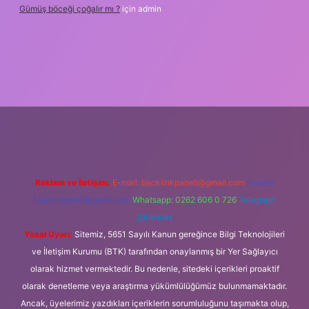
Gümüş böceği çoğalır mı ?
için
admin
xper
Reklam ve İletişim:
E-mail:
backlinkpaneli@gmail.com
Teams:
forumhizmeti@gmail.com
Whatsapp: 0262 606 0 726
Telegram:
@karabul
Yasal Uyarı:
Sitemiz, 5651 Sayılı Kanun gereğince Bilgi Teknolojileri
ve İletişim Kurumu (BTK) tarafından onaylanmış bir Yer Sağlayıcı
olarak hizmet vermektedir. Bu nedenle, sitedeki içerikleri proaktif
olarak denetleme veya araştırma yükümlülüğümüz bulunmamaktadır.
Ancak, üyelerimiz yazdıkları içeriklerin sorumluluğunu taşımakta olup,