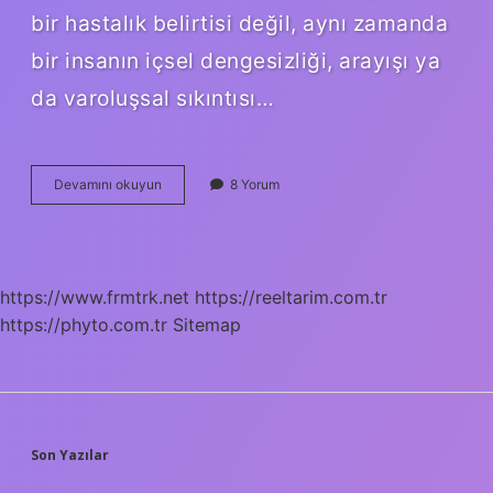
bir hastalık belirtisi değil, aynı zamanda
bir insanın içsel dengesizliği, arayışı ya
da varoluşsal sıkıntısı…
Aritmi
Devamını okuyun
8 Yorum
olup
olmadığı
nasıl
anlaşılır
?
https://www.frmtrk.net
https://reeltarim.com.tr
https://phyto.com.tr
Sitemap
SIDEBAR
Son Yazılar