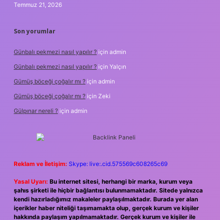
Temmuz 21, 2026
Son yorumlar
Günbalı pekmezi nasıl yapılır ?
için
admin
Günbalı pekmezi nasıl yapılır ?
için
Yalçın
Gümüş böceği çoğalır mı ?
için
admin
Gümüş böceği çoğalır mı ?
için
Zeki
Gülpınar nereli ?
için
admin
Reklam ve İletişim:
Skype: live:.cid.575569c608265c69
Yasal Uyarı:
Bu internet sitesi, herhangi bir marka, kurum veya
şahıs şirketi ile hiçbir bağlantısı bulunmamaktadır. Sitede yalnızca
kendi hazırladığımız makaleler paylaşılmaktadır. Burada yer alan
içerikler haber niteliği taşımamakta olup, gerçek kurum ve kişiler
hakkında paylaşım yapılmamaktadır. Gerçek kurum ve kişiler ile