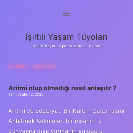
menüyü
Anasayfa
aç
Gizlilik Politikası
Işıltılı Yaşam Tüyoları
Yasal Uyarı
Günlük hayatına parıltı katacak fikirler!
Hakkımızda
ETIKET:
ARITMI
Aritmi olup olmadığı nasıl anlaşılır ?
Tarih: Aralık 13, 2025
Aritmi ve Edebiyat: Bir Kalbin Çarpıntısını
Anlatmak Kelimeler, bir insanın iç
dünyasını dışa vurmanın en güçlü