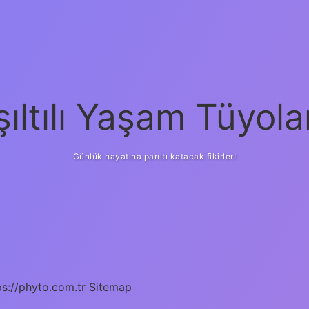
şıltılı Yaşam Tüyola
Günlük hayatına parıltı katacak fikirler!
ps://phyto.com.tr
Sitemap