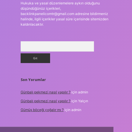
Hukuka ve yasal düzenlemelere aykırı olduğunu
düşündüğünüz içerikleri,
backlinkpanelicomtr@gmail.com
adresine bildirmeniz
halinde, ilgili içerikler yasal süre içerisinde sitemizden
kaldırılacaktır.
Arama
Son Yorumlar
Günbalı pekmezi nasıl yapılır ?
için
admin
Günbalı pekmezi nasıl yapılır ?
için
Yalçın
Gümüş böceği çoğalır mı ?
için
admin