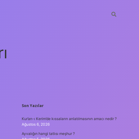
rı
SIDEBAR
Son Yazılar
betexper
Kur’an-ı Kerim’de kıssaların anlatılmasının amacı nedir ?
Ağustos 6, 2026
Ayvalığın hangi tatlısı meşhur ?