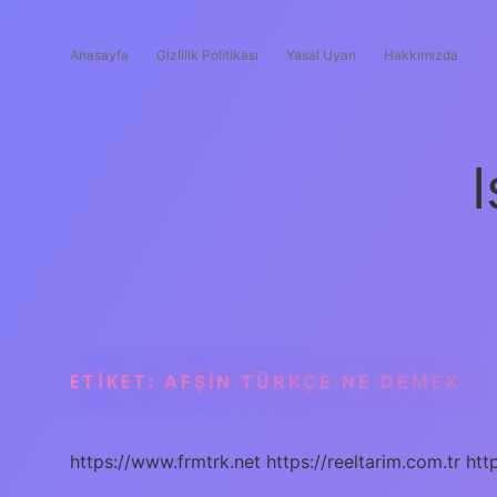
Anasayfa
Gizlilik Politikası
Yasal Uyarı
Hakkımızda
I
ETIKET:
AFŞIN TÜRKÇE NE DEMEK
https://www.frmtrk.net
https://reeltarim.com.tr
htt