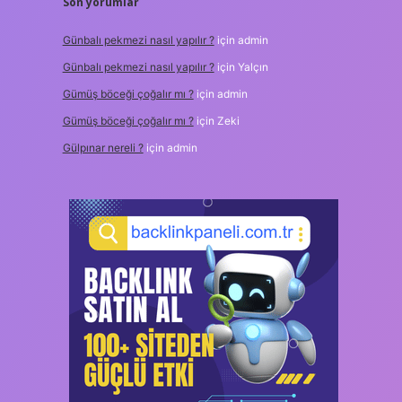
Son yorumlar
Günbalı pekmezi nasıl yapılır ?
için
admin
Günbalı pekmezi nasıl yapılır ?
için
Yalçın
Gümüş böceği çoğalır mı ?
için
admin
Gümüş böceği çoğalır mı ?
için
Zeki
Gülpınar nereli ?
için
admin