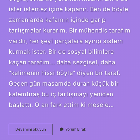
ister istemez içine kapanır. Ben de böyle
zamanlarda kafamın içinde garip
tartışmalar kurarım. Bir mühendis tarafım
vardır, her şeyi parçalara ayırıp sistem
kurmak ister. Bir de sosyal bilimlere
kaçan tarafım… daha sezgisel, daha
“kelimenin hissi böyle” diyen bir taraf.
Geçen gün masamda duran küçük bir
kalemtıraş bu iç tartışmayı yeniden
başlattı. O an fark ettim ki mesele…
Kalemtıraş
Devamını okuyun
Yorum Bırak
basit