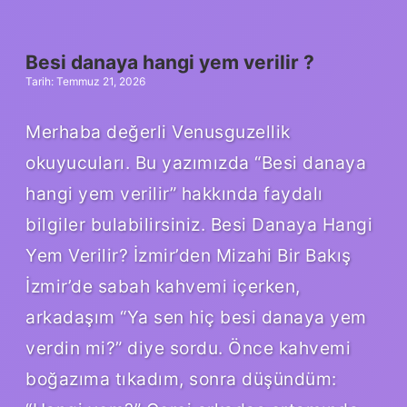
mi,
türemiş
mi,
birleşik
Besi danaya hangi yem verilir ?
mi
Tarih: Temmuz 21, 2026
?
Merhaba değerli Venusguzellik
okuyucuları. Bu yazımızda “Besi danaya
hangi yem verilir” hakkında faydalı
bilgiler bulabilirsiniz. Besi Danaya Hangi
Yem Verilir? İzmir’den Mizahi Bir Bakış
İzmir’de sabah kahvemi içerken,
arkadaşım “Ya sen hiç besi danaya yem
verdin mi?” diye sordu. Önce kahvemi
boğazıma tıkadım, sonra düşündüm: