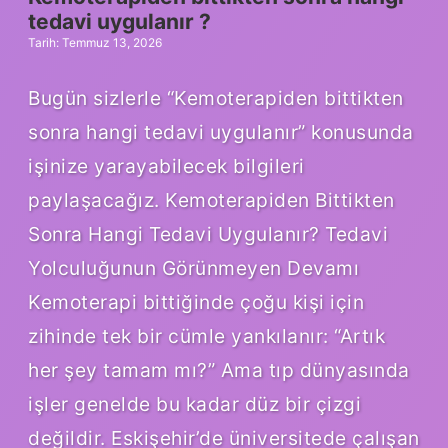
?
tedavi uygulanır ?
Tarih: Temmuz 13, 2026
Bugün sizlerle “Kemoterapiden bittikten
sonra hangi tedavi uygulanır” konusunda
işinize yarayabilecek bilgileri
paylaşacağız. Kemoterapiden Bittikten
Sonra Hangi Tedavi Uygulanır? Tedavi
Yolculuğunun Görünmeyen Devamı
Kemoterapi bittiğinde çoğu kişi için
zihinde tek bir cümle yankılanır: “Artık
her şey tamam mı?” Ama tıp dünyasında
işler genelde bu kadar düz bir çizgi
değildir. Eskişehir’de üniversitede çalışan