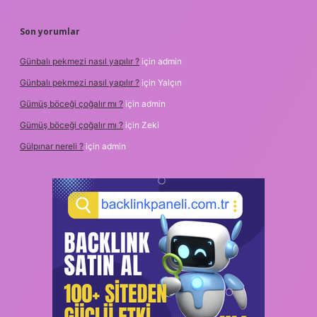
Son yorumlar
Günbalı pekmezi nasıl yapılır ?
için
admin
Günbalı pekmezi nasıl yapılır ?
için
Yalçın
Gümüş böceği çoğalır mı ?
için
admin
Gümüş böceği çoğalır mı ?
için
Zeki
Gülpınar nereli ?
için
admin