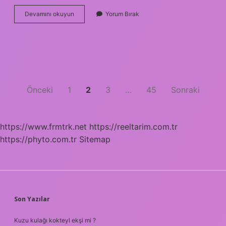
Kemoterapiden
Devamını okuyun
Yorum Bırak
bittikten
sonra
hangi
tedavi
uygulanır
?
Yazı
Önceki
1
2
3
…
45
Sonraki
sayfalaması
https://www.frmtrk.net
https://reeltarim.com.tr
https://phyto.com.tr
Sitemap
SIDEBAR
Son Yazılar
Kuzu kulağı kokteyl ekşi mi ?