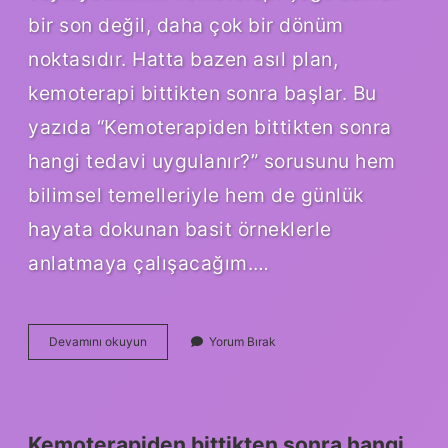
bir son değil, daha çok bir dönüm
noktasıdır. Hatta bazen asıl plan,
kemoterapi bittikten sonra başlar. Bu
yazıda “Kemoterapiden bittikten sonra
hangi tedavi uygulanır?” sorusunu hem
bilimsel temelleriyle hem de günlük
hayata dokunan basit örneklerle
anlatmaya çalışacağım.…
Kemoterapiden
Devamını okuyun
Yorum Bırak
bittikten
sonra
hangi
tedavi
uygulanır
Kemoterapiden bittikten sonra hangi