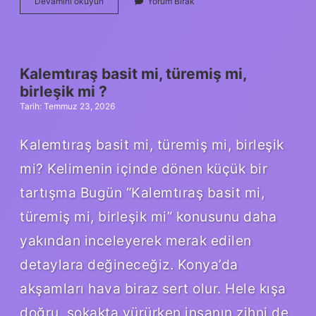
Adana
Devamını okuyun
Yorum Bırak
Rock
Festivali
2024
ne
zaman
Kalemtıraş basit mi, türemiş mi,
?
birleşik mi ?
Tarih: Temmuz 23, 2026
Kalemtıraş basit mi, türemiş mi, birleşik
mi? Kelimenin içinde dönen küçük bir
tartışma Bugün “Kalemtıraş basit mi,
türemiş mi, birleşik mi” konusunu daha
yakından inceleyerek merak edilen
detaylara değineceğiz. Konya’da
akşamları hava biraz sert olur. Hele kışa
doğru, sokakta yürürken insanın zihni de