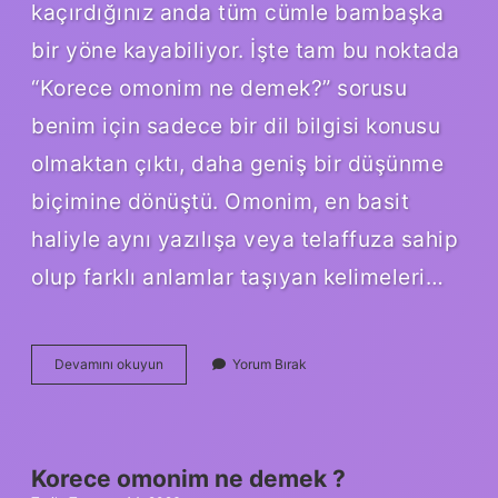
kaçırdığınız anda tüm cümle bambaşka
bir yöne kayabiliyor. İşte tam bu noktada
“Korece omonim ne demek?” sorusu
benim için sadece bir dil bilgisi konusu
olmaktan çıktı, daha geniş bir düşünme
biçimine dönüştü. Omonim, en basit
haliyle aynı yazılışa veya telaffuza sahip
olup farklı anlamlar taşıyan kelimeleri…
Korece
Devamını okuyun
Yorum Bırak
omonim
ne
demek
?
Korece omonim ne demek ?