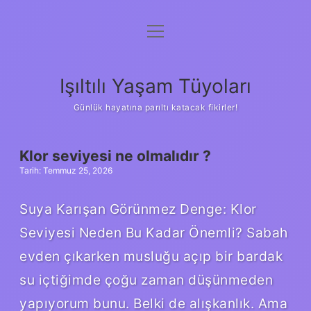
menüyü
Anasayfa
aç
Gizlilik Politikası
Işıltılı Yaşam Tüyoları
Yasal Uyarı
Günlük hayatına parıltı katacak fikirler!
Hakkımızda
IŞILTILI
Klor seviyesi ne olmalıdır ?
Tarih: Temmuz 25, 2026
YAŞAM
Suya Karışan Görünmez Denge: Klor
TÜYOLARI
Seviyesi Neden Bu Kadar Önemli? Sabah
YAZILAR
evden çıkarken musluğu açıp bir bardak
su içtiğimde çoğu zaman düşünmeden
yapıyorum bunu. Belki de alışkanlık. Ama