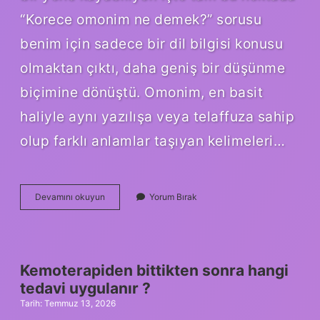
“Korece omonim ne demek?” sorusu
benim için sadece bir dil bilgisi konusu
olmaktan çıktı, daha geniş bir düşünme
biçimine dönüştü. Omonim, en basit
haliyle aynı yazılışa veya telaffuza sahip
olup farklı anlamlar taşıyan kelimeleri…
Korece
Devamını okuyun
Yorum Bırak
omonim
ne
demek
?
Kemoterapiden bittikten sonra hangi
tedavi uygulanır ?
Tarih: Temmuz 13, 2026