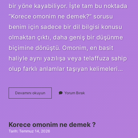
bir yöne kayabiliyor. İşte tam bu noktada
“Korece omonim ne demek?” sorusu
benim için sadece bir dil bilgisi konusu
olmaktan çıktı, daha geniş bir düşünme
biçimine dönüştü. Omonim, en basit
haliyle aynı yazılışa veya telaffuza sahip
olup farklı anlamlar taşıyan kelimeleri…
Korece
Devamını okuyun
Yorum Bırak
omonim
ne
demek
?
Korece omonim ne demek ?
Tarih: Temmuz 14, 2026