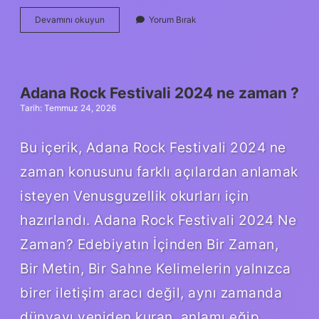
Klor
Devamını okuyun
Yorum Bırak
seviyesi
ne
olmalıdır
?
Adana Rock Festivali 2024 ne zaman ?
Tarih: Temmuz 24, 2026
Bu içerik, Adana Rock Festivali 2024 ne
zaman konusunu farklı açılardan anlamak
isteyen Venusguzellik okurları için
hazırlandı. Adana Rock Festivali 2024 Ne
Zaman? Edebiyatın İçinden Bir Zaman,
Bir Metin, Bir Sahne Kelimelerin yalnızca
birer iletişim aracı değil, aynı zamanda
dünyayı yeniden kuran, anlamı eğip