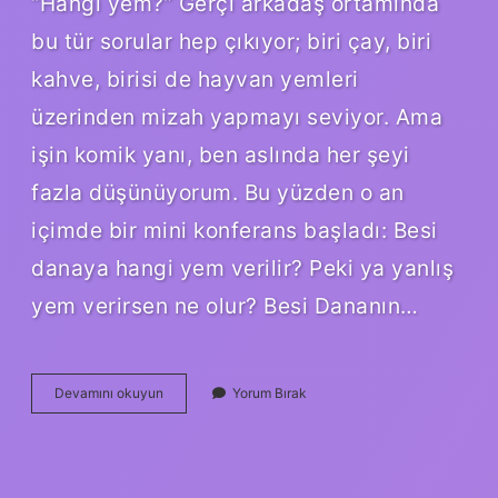
“Hangi yem?” Gerçi arkadaş ortamında
bu tür sorular hep çıkıyor; biri çay, biri
kahve, birisi de hayvan yemleri
üzerinden mizah yapmayı seviyor. Ama
işin komik yanı, ben aslında her şeyi
fazla düşünüyorum. Bu yüzden o an
içimde bir mini konferans başladı: Besi
danaya hangi yem verilir? Peki ya yanlış
yem verirsen ne olur? Besi Dananın…
Besi
Devamını okuyun
Yorum Bırak
danaya
hangi
yem
verilir
?